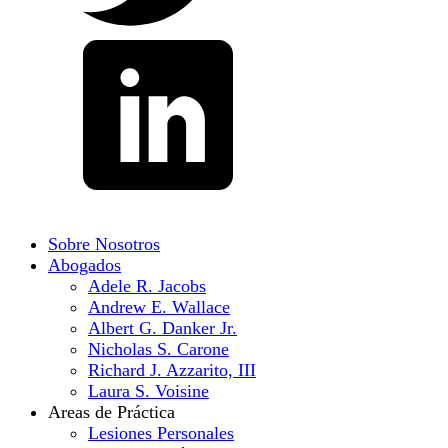
Sobre Nosotros
Abogados
Adele R. Jacobs
Andrew E. Wallace
Albert G. Danker Jr.
Nicholas S. Carone
Richard J. Azzarito, III
Laura S. Voisine
Areas de Práctica
Lesiones Personales