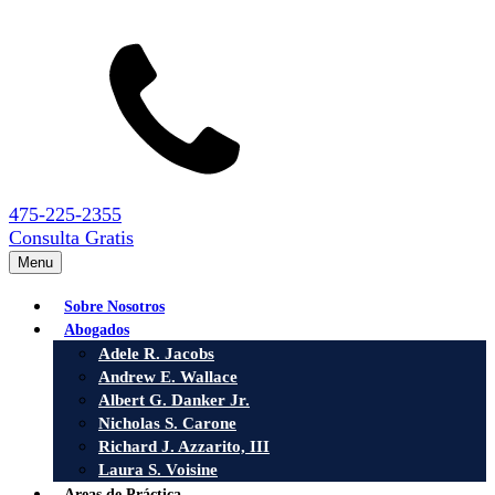
475-225-2355
Consulta Gratis
Menu
Sobre Nosotros
Abogados
Adele R. Jacobs
Andrew E. Wallace
Albert G. Danker Jr.
Nicholas S. Carone
Richard J. Azzarito, III
Laura S. Voisine
Areas de Práctica