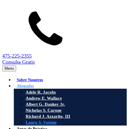
475-225-2355
Consulta Gratis
Menu
Sobre Nosotros
Abogados
Adele R. Jacobs
Andrew E. Wallace
Albert G. Danker Jr.
Nicholas S. Carone
Richard J. Azzarito, III
Laura S. Voisine
Areas de Práctica