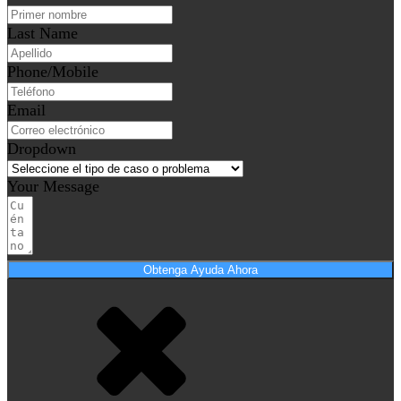
Last Name
Phone/Mobile
Email
Dropdown
Your Message
Obtenga Ayuda Ahora